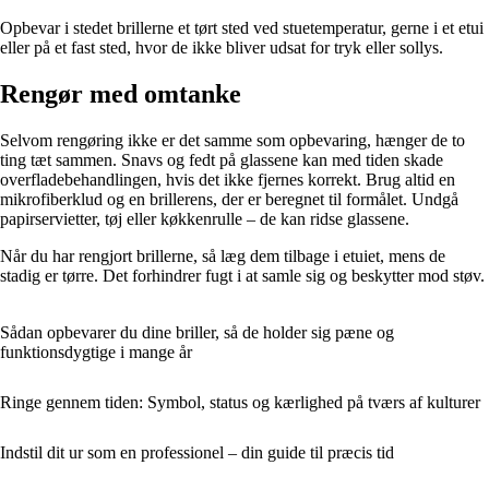
Opbevar i stedet brillerne et tørt sted ved stuetemperatur, gerne i et etui
eller på et fast sted, hvor de ikke bliver udsat for tryk eller sollys.
Rengør med omtanke
Selvom rengøring ikke er det samme som opbevaring, hænger de to
ting tæt sammen. Snavs og fedt på glassene kan med tiden skade
overfladebehandlingen, hvis det ikke fjernes korrekt. Brug altid en
mikrofiberklud og en brillerens, der er beregnet til formålet. Undgå
papirservietter, tøj eller køkkenrulle – de kan ridse glassene.
Når du har rengjort brillerne, så læg dem tilbage i etuiet, mens de
stadig er tørre. Det forhindrer fugt i at samle sig og beskytter mod støv.
Sådan opbevarer du dine briller, så de holder sig pæne og
funktionsdygtige i mange år
Ringe gennem tiden: Symbol, status og kærlighed på tværs af kulturer
Indstil dit ur som en professionel – din guide til præcis tid