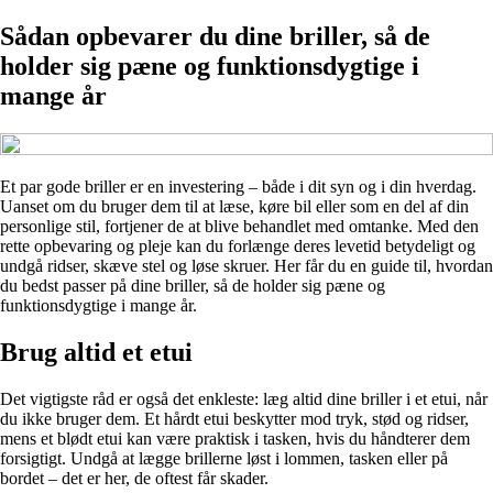
Sådan opbevarer du dine briller, så de
holder sig pæne og funktionsdygtige i
mange år
Et par gode briller er en investering – både i dit syn og i din hverdag.
Uanset om du bruger dem til at læse, køre bil eller som en del af din
personlige stil, fortjener de at blive behandlet med omtanke. Med den
rette opbevaring og pleje kan du forlænge deres levetid betydeligt og
undgå ridser, skæve stel og løse skruer. Her får du en guide til, hvordan
du bedst passer på dine briller, så de holder sig pæne og
funktionsdygtige i mange år.
Brug altid et etui
Det vigtigste råd er også det enkleste: læg altid dine briller i et etui, når
du ikke bruger dem. Et hårdt etui beskytter mod tryk, stød og ridser,
mens et blødt etui kan være praktisk i tasken, hvis du håndterer dem
forsigtigt. Undgå at lægge brillerne løst i lommen, tasken eller på
bordet – det er her, de oftest får skader.