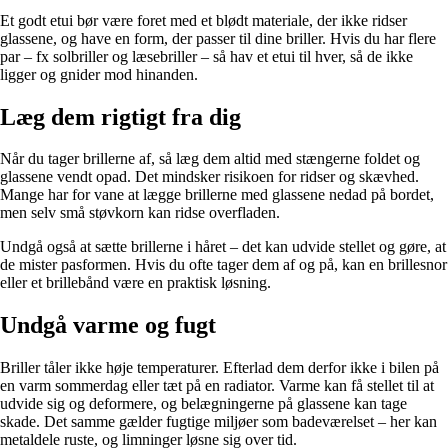
Et godt etui bør være foret med et blødt materiale, der ikke ridser
glassene, og have en form, der passer til dine briller. Hvis du har flere
par – fx solbriller og læsebriller – så hav et etui til hver, så de ikke
ligger og gnider mod hinanden.
Læg dem rigtigt fra dig
Når du tager brillerne af, så læg dem altid med stængerne foldet og
glassene vendt opad. Det mindsker risikoen for ridser og skævhed.
Mange har for vane at lægge brillerne med glassene nedad på bordet,
men selv små støvkorn kan ridse overfladen.
Undgå også at sætte brillerne i håret – det kan udvide stellet og gøre, at
de mister pasformen. Hvis du ofte tager dem af og på, kan en brillesnor
eller et brillebånd være en praktisk løsning.
Undgå varme og fugt
Briller tåler ikke høje temperaturer. Efterlad dem derfor ikke i bilen på
en varm sommerdag eller tæt på en radiator. Varme kan få stellet til at
udvide sig og deformere, og belægningerne på glassene kan tage
skade. Det samme gælder fugtige miljøer som badeværelset – her kan
metaldele ruste, og limninger løsne sig over tid.