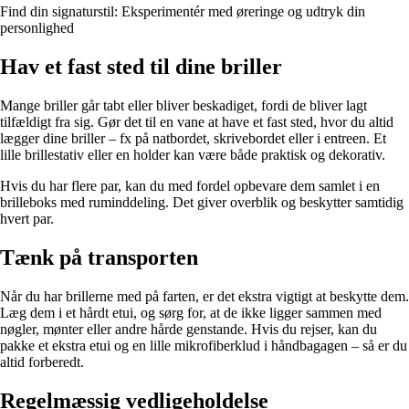
Find din signaturstil: Eksperimentér med øreringe og udtryk din
personlighed
Hav et fast sted til dine briller
Mange briller går tabt eller bliver beskadiget, fordi de bliver lagt
tilfældigt fra sig. Gør det til en vane at have et fast sted, hvor du altid
lægger dine briller – fx på natbordet, skrivebordet eller i entreen. Et
lille brillestativ eller en holder kan være både praktisk og dekorativ.
Hvis du har flere par, kan du med fordel opbevare dem samlet i en
brilleboks med ruminddeling. Det giver overblik og beskytter samtidig
hvert par.
Tænk på transporten
Når du har brillerne med på farten, er det ekstra vigtigt at beskytte dem.
Læg dem i et hårdt etui, og sørg for, at de ikke ligger sammen med
nøgler, mønter eller andre hårde genstande. Hvis du rejser, kan du
pakke et ekstra etui og en lille mikrofiberklud i håndbagagen – så er du
altid forberedt.
Regelmæssig vedligeholdelse