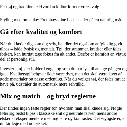
Festtøj og traditioner: Hvordan kultur former vores valg
Styling med omtanke: Fremhæv dine bedste sider på en naturlig måde
Gå efter kvalitet og komfort
Når du klæder dig som dig selv, handler det også om at føle dig godt
tilpas – både fysisk og mentalt. Tøj, der strammer, kradser eller føles
forkert, kan hurtigt tage fokus fra alt andet. Derfor er komfort en vigtig
del af personlig stil.
Invester i tøj, der holder længe, og som du har lyst til at tage på igen og
igen. Kvalitetstøj behøver ikke være dyrt, men det skal være lavet af
gode materialer og passe ordentligt. Når du vælger tøj, der føles rart at
have på, udstråler du automatisk mere selvtillid.
Mix og match – og bryd reglerne
Der findes ingen faste regler for, hvordan man skal klæde sig. Nogle
føler sig bedst tilpas i klassiske snit og neutrale farver, mens andre
elsker at eksperimentere med mønstre og kontraster. Det vigtigste er, at
du tør lege med udtrykket.