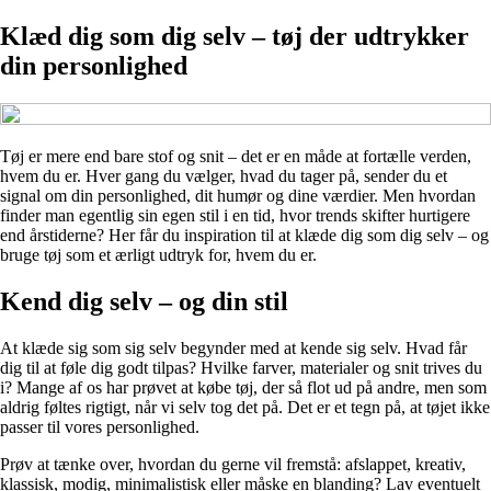
Klæd dig som dig selv – tøj der udtrykker
din personlighed
Tøj er mere end bare stof og snit – det er en måde at fortælle verden,
hvem du er. Hver gang du vælger, hvad du tager på, sender du et
signal om din personlighed, dit humør og dine værdier. Men hvordan
finder man egentlig sin egen stil i en tid, hvor trends skifter hurtigere
end årstiderne? Her får du inspiration til at klæde dig som dig selv – og
bruge tøj som et ærligt udtryk for, hvem du er.
Kend dig selv – og din stil
At klæde sig som sig selv begynder med at kende sig selv. Hvad får
dig til at føle dig godt tilpas? Hvilke farver, materialer og snit trives du
i? Mange af os har prøvet at købe tøj, der så flot ud på andre, men som
aldrig føltes rigtigt, når vi selv tog det på. Det er et tegn på, at tøjet ikke
passer til vores personlighed.
Prøv at tænke over, hvordan du gerne vil fremstå: afslappet, kreativ,
klassisk, modig, minimalistisk eller måske en blanding? Lav eventuelt