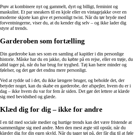
Prøv at kombinere nyt og gammelt, dyrt og billigt, feminint og
maskulint. Et par sneakers til en kjole eller en vintagejakke over en
moderne skjorte kan give et personligt twist. Når du tør bryde med
forventningerne, viser du, at du kender dig selv – og ikke lader dig
styre af trends.
Garderoben som fortælling
Din garderobe kan ses som en samling af kapitler i din personlige
historie. Måske har du en jakke, du købte på en rejse, eller en trøje, du
altid tager på, når du har brug for tryghed. Tøj kan bære minder og
følelser, og det gør det endnu mere personligt.
Ved at rydde ud i det, du ikke længere bruger, og beholde det, der
betyder noget, kan du skabe en garderobe, der afspejler, hvem du er i
dag – ikke hvem du var for fem år siden. Det gør det lettere at klæde
sig med bevidsthed og glæde.
Klæd dig for dig – ikke for andre
I en tid med sociale medier og hurtige trends kan det være fristende at
sammenligne sig med andre. Men den mest ægte stil opstår, når du
klæder dig for din egen skyld. Når du tager tøj på, der får dig til at føle