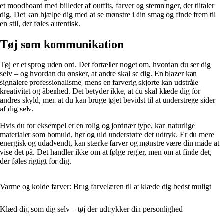
et moodboard med billeder af outfits, farver og stemninger, der tiltaler
dig. Det kan hjælpe dig med at se mønstre i din smag og finde frem til
en stil, der føles autentisk.
Tøj som kommunikation
Tøj er et sprog uden ord. Det fortæller noget om, hvordan du ser dig
selv – og hvordan du ønsker, at andre skal se dig. En blazer kan
signalere professionalisme, mens en farverig skjorte kan udstråle
kreativitet og åbenhed. Det betyder ikke, at du skal klæde dig for
andres skyld, men at du kan bruge tøjet bevidst til at understrege sider
af dig selv.
Hvis du for eksempel er en rolig og jordnær type, kan naturlige
materialer som bomuld, hør og uld understøtte det udtryk. Er du mere
energisk og udadvendt, kan stærke farver og mønstre være din måde at
vise det på. Det handler ikke om at følge regler, men om at finde det,
der føles rigtigt for dig.
Varme og kolde farver: Brug farvelæren til at klæde dig bedst muligt
Klæd dig som dig selv – tøj der udtrykker din personlighed