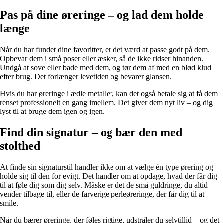
Pas på dine øreringe – og lad dem holde
længe
Når du har fundet dine favoritter, er det værd at passe godt på dem.
Opbevar dem i små poser eller æsker, så de ikke ridser hinanden.
Undgå at sove eller bade med dem, og tør dem af med en blød klud
efter brug. Det forlænger levetiden og bevarer glansen.
Hvis du har øreringe i ædle metaller, kan det også betale sig at få dem
renset professionelt en gang imellem. Det giver dem nyt liv – og dig
lyst til at bruge dem igen og igen.
Find din signatur – og bær den med
stolthed
At finde sin signaturstil handler ikke om at vælge én type ørering og
holde sig til den for evigt. Det handler om at opdage, hvad der får dig
til at føle dig som dig selv. Måske er det de små guldringe, du altid
vender tilbage til, eller de farverige perleøreringe, der får dig til at
smile.
Når du bærer øreringe, der føles rigtige, udstråler du selvtillid – og det