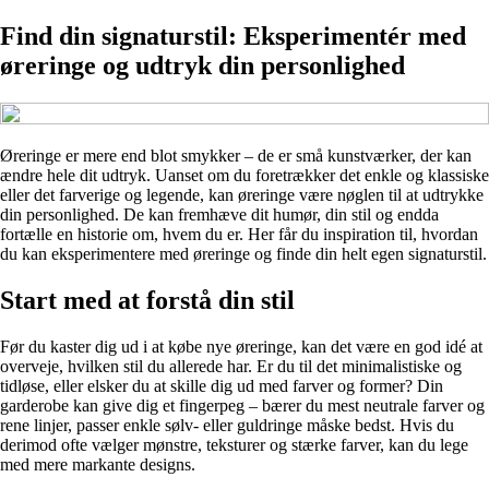
Find din signaturstil: Eksperimentér med
øreringe og udtryk din personlighed
Øreringe er mere end blot smykker – de er små kunstværker, der kan
ændre hele dit udtryk. Uanset om du foretrækker det enkle og klassiske
eller det farverige og legende, kan øreringe være nøglen til at udtrykke
din personlighed. De kan fremhæve dit humør, din stil og endda
fortælle en historie om, hvem du er. Her får du inspiration til, hvordan
du kan eksperimentere med øreringe og finde din helt egen signaturstil.
Start med at forstå din stil
Før du kaster dig ud i at købe nye øreringe, kan det være en god idé at
overveje, hvilken stil du allerede har. Er du til det minimalistiske og
tidløse, eller elsker du at skille dig ud med farver og former? Din
garderobe kan give dig et fingerpeg – bærer du mest neutrale farver og
rene linjer, passer enkle sølv- eller guldringe måske bedst. Hvis du
derimod ofte vælger mønstre, teksturer og stærke farver, kan du lege
med mere markante designs.