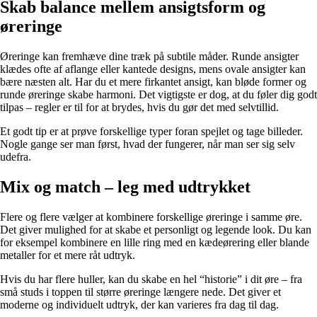
Skab balance mellem ansigtsform og
øreringe
Øreringe kan fremhæve dine træk på subtile måder. Runde ansigter
klædes ofte af aflange eller kantede designs, mens ovale ansigter kan
bære næsten alt. Har du et mere firkantet ansigt, kan bløde former og
runde øreringe skabe harmoni. Det vigtigste er dog, at du føler dig godt
tilpas – regler er til for at brydes, hvis du gør det med selvtillid.
Et godt tip er at prøve forskellige typer foran spejlet og tage billeder.
Nogle gange ser man først, hvad der fungerer, når man ser sig selv
udefra.
Mix og match – leg med udtrykket
Flere og flere vælger at kombinere forskellige øreringe i samme øre.
Det giver mulighed for at skabe et personligt og legende look. Du kan
for eksempel kombinere en lille ring med en kædeørering eller blande
metaller for et mere råt udtryk.
Hvis du har flere huller, kan du skabe en hel “historie” i dit øre – fra
små studs i toppen til større øreringe længere nede. Det giver et
moderne og individuelt udtryk, der kan varieres fra dag til dag.