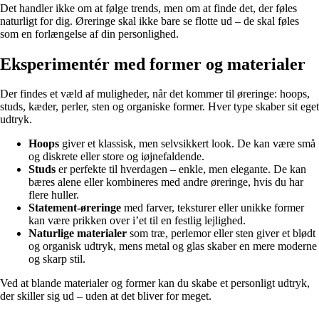
Det handler ikke om at følge trends, men om at finde det, der føles
naturligt for dig. Øreringe skal ikke bare se flotte ud – de skal føles
som en forlængelse af din personlighed.
Eksperimentér med former og materialer
Der findes et væld af muligheder, når det kommer til øreringe: hoops,
studs, kæder, perler, sten og organiske former. Hver type skaber sit eget
udtryk.
Hoops
giver et klassisk, men selvsikkert look. De kan være små
og diskrete eller store og iøjnefaldende.
Studs
er perfekte til hverdagen – enkle, men elegante. De kan
bæres alene eller kombineres med andre øreringe, hvis du har
flere huller.
Statement-øreringe
med farver, teksturer eller unikke former
kan være prikken over i’et til en festlig lejlighed.
Naturlige materialer
som træ, perlemor eller sten giver et blødt
og organisk udtryk, mens metal og glas skaber en mere moderne
og skarp stil.
Ved at blande materialer og former kan du skabe et personligt udtryk,
der skiller sig ud – uden at det bliver for meget.