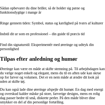
Sådan opbevarer du dine briller, så de holder sig pæne og
funktionsdygtige i mange år
Ringe gennem tiden: Symbol, status og kærlighed på tværs af kulturer
Indstil dit ur som en professionel – din guide til præcis tid
Find din signaturstil: Eksperimentér med øreringe og udtryk din
personlighed
Tilpas efter anledning og humør
Øreringe kan være en måde at skifte stemning på. Til arbejdsdagen kan
du vælge noget enkelt og elegant, mens du til en aften ude kan skrue
op for farver og volumen. Det er en nem måde at ændre dit look på
uden at skifte tøj.
Du kan også lade dine øreringe afspejle dit humør. En dag med energi
og overskud kalder måske på store, farverige designs, mens en rolig
dag passer bedre til små, diskrete perler. På den måde bliver dine
smykker en del af din personlige fortælling.