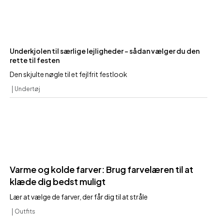
Underkjolen til særlige lejligheder – sådan vælger du den
rette til festen
Den skjulte nøgle til et fejlfrit festlook
Undertøj
Varme og kolde farver: Brug farvelæren til at
klæde dig bedst muligt
Lær at vælge de farver, der får dig til at stråle
Outfits