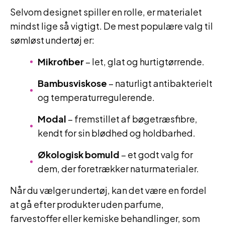
Selvom designet spiller en rolle, er materialet
mindst lige så vigtigt. De mest populære valg til
sømløst undertøj er:
Mikrofiber
– let, glat og hurtigtørrende.
Bambusviskose
– naturligt antibakterielt
og temperaturregulerende.
Modal
– fremstillet af bøgetræsfibre,
kendt for sin blødhed og holdbarhed.
Økologisk bomuld
– et godt valg for
dem, der foretrækker naturmaterialer.
Når du vælger undertøj, kan det være en fordel
at gå efter produkter uden parfume,
farvestoffer eller kemiske behandlinger, som