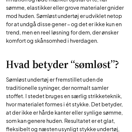
sømme, elastikker eller grove materialer gnider
mod huden. Sømløst undertøj er udviklet netop
for at undgå disse gener – og det er ikke kun en
trend, men en reel løsning for dem, der ønsker
komfort og skånsomhed i hverdagen.
Hvad betyder “sømløst”?
Sømløst undertøj er fremstillet uden de
traditionelle syninger, der normalt samler
stoffet. I stedet bruges en særlig strikketeknik,
hvor materialet formes i ét stykke. Det betyder,
at der ikke er hårde kanter eller synlige sømme,
som kan genere huden. Resultatet er et glat,
fleksibelt og næsten usynligt stykke undertøj,