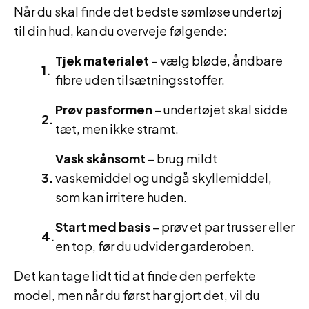
Når du skal finde det bedste sømløse undertøj
til din hud, kan du overveje følgende:
Tjek materialet
– vælg bløde, åndbare
fibre uden tilsætningsstoffer.
Prøv pasformen
– undertøjet skal sidde
tæt, men ikke stramt.
Vask skånsomt
– brug mildt
vaskemiddel og undgå skyllemiddel,
som kan irritere huden.
Start med basis
– prøv et par trusser eller
en top, før du udvider garderoben.
Det kan tage lidt tid at finde den perfekte
model, men når du først har gjort det, vil du