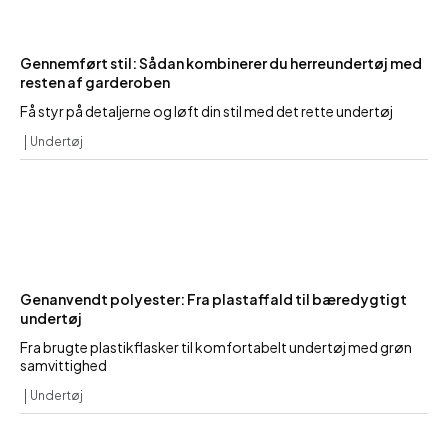
Gennemført stil: Sådan kombinerer du herreundertøj med
resten af garderoben
Få styr på detaljerne og løft din stil med det rette undertøj
Undertøj
Genanvendt polyester: Fra plastaffald til bæredygtigt
undertøj
Fra brugte plastikflasker til komfortabelt undertøj med grøn
samvittighed
Undertøj