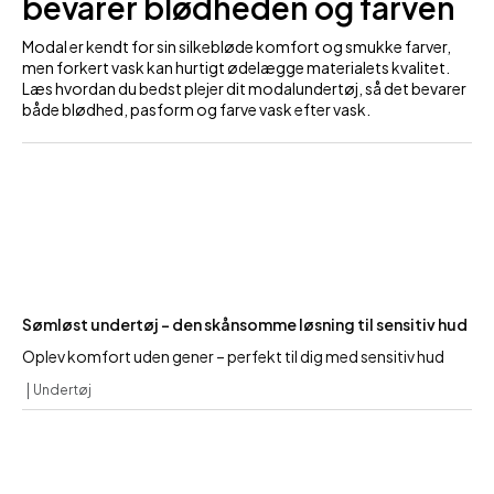
bevarer blødheden og farven
Modal er kendt for sin silkebløde komfort og smukke farver,
men forkert vask kan hurtigt ødelægge materialets kvalitet.
Læs hvordan du bedst plejer dit modalundertøj, så det bevarer
både blødhed, pasform og farve vask efter vask.
Sømløst undertøj – den skånsomme løsning til sensitiv hud
Oplev komfort uden gener – perfekt til dig med sensitiv hud
Undertøj