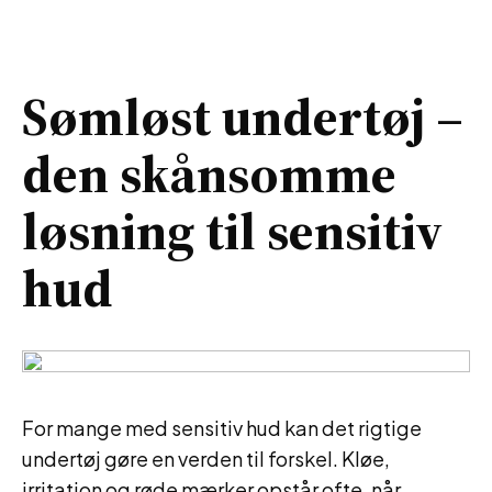
Sømløst undertøj –
den skånsomme
løsning til sensitiv
hud
For mange med sensitiv hud kan det rigtige
undertøj gøre en verden til forskel. Kløe,
irritation og røde mærker opstår ofte, når