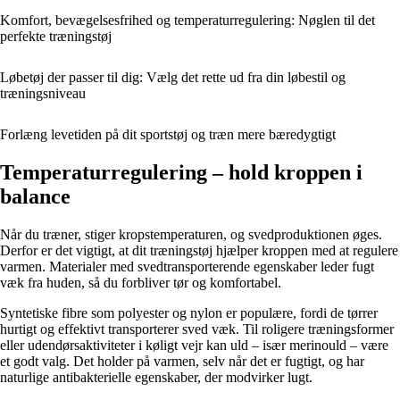
Komfort, bevægelsesfrihed og temperaturregulering: Nøglen til det
perfekte træningstøj
Løbetøj der passer til dig: Vælg det rette ud fra din løbestil og
træningsniveau
Forlæng levetiden på dit sportstøj og træn mere bæredygtigt
Temperaturregulering – hold kroppen i
balance
Når du træner, stiger kropstemperaturen, og svedproduktionen øges.
Derfor er det vigtigt, at dit træningstøj hjælper kroppen med at regulere
varmen. Materialer med svedtransporterende egenskaber leder fugt
væk fra huden, så du forbliver tør og komfortabel.
Syntetiske fibre som polyester og nylon er populære, fordi de tørrer
hurtigt og effektivt transporterer sved væk. Til roligere træningsformer
eller udendørsaktiviteter i køligt vejr kan uld – især merinould – være
et godt valg. Det holder på varmen, selv når det er fugtigt, og har
naturlige antibakterielle egenskaber, der modvirker lugt.