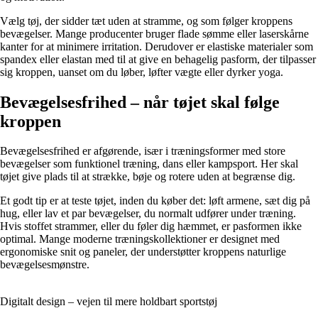
Vælg tøj, der sidder tæt uden at stramme, og som følger kroppens
bevægelser. Mange producenter bruger flade sømme eller laserskårne
kanter for at minimere irritation. Derudover er elastiske materialer som
spandex eller elastan med til at give en behagelig pasform, der tilpasser
sig kroppen, uanset om du løber, løfter vægte eller dyrker yoga.
Bevægelsesfrihed – når tøjet skal følge
kroppen
Bevægelsesfrihed er afgørende, især i træningsformer med store
bevægelser som funktionel træning, dans eller kampsport. Her skal
tøjet give plads til at strække, bøje og rotere uden at begrænse dig.
Et godt tip er at teste tøjet, inden du køber det: løft armene, sæt dig på
hug, eller lav et par bevægelser, du normalt udfører under træning.
Hvis stoffet strammer, eller du føler dig hæmmet, er pasformen ikke
optimal. Mange moderne træningskollektioner er designet med
ergonomiske snit og paneler, der understøtter kroppens naturlige
bevægelsesmønstre.
Digitalt design – vejen til mere holdbart sportstøj