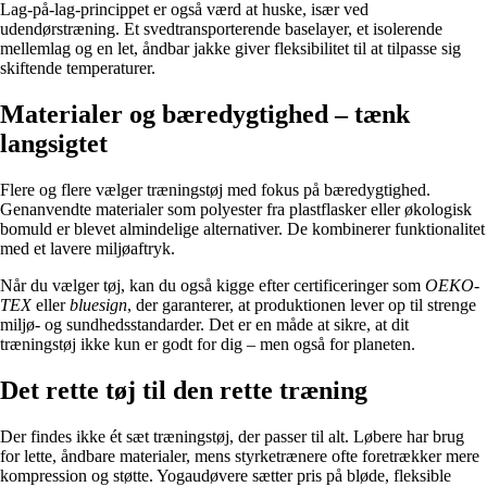
Lag-på-lag-princippet er også værd at huske, især ved
udendørstræning. Et svedtransporterende baselayer, et isolerende
mellemlag og en let, åndbar jakke giver fleksibilitet til at tilpasse sig
skiftende temperaturer.
Materialer og bæredygtighed – tænk
langsigtet
Flere og flere vælger træningstøj med fokus på bæredygtighed.
Genanvendte materialer som polyester fra plastflasker eller økologisk
bomuld er blevet almindelige alternativer. De kombinerer funktionalitet
med et lavere miljøaftryk.
Når du vælger tøj, kan du også kigge efter certificeringer som
OEKO-
TEX
eller
bluesign
, der garanterer, at produktionen lever op til strenge
miljø- og sundhedsstandarder. Det er en måde at sikre, at dit
træningstøj ikke kun er godt for dig – men også for planeten.
Det rette tøj til den rette træning
Der findes ikke ét sæt træningstøj, der passer til alt. Løbere har brug
for lette, åndbare materialer, mens styrketrænere ofte foretrækker mere
kompression og støtte. Yogaudøvere sætter pris på bløde, fleksible