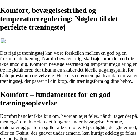
Komfort, bevægelsesfrihed og
temperaturregulering: Nøglen til det
perfekte træningstøj
Det rigtige træningstøj kan være forskellen mellem en god og en
frustrerende træning. Når du bevæger dig, skal tøjet arbejde med dig –
ikke imod dig. Komfort, bevægelsesfrihed og temperaturregulering er
tre nøglefaktorer, der tilsammen skaber det ideelle udgangspunkt for
både præstation og velvære. Her ser vi nærmere på, hvordan du vælger
træningstøj, der passer til din krop, din træningsform og dine behov.
Komfort – fundamentet for en god
træningsoplevelse
Komfort handler ikke kun om, hvordan tøjet føles, når du tager det på,
men også om, hvordan det fungerer under bevægelse. Sømme,
materialer og pasform spiller alle en rolle. Et par tights, der glider ned,
eller en T-shirt, der gnaver under armene, kan hurtigt ødelægge fokus
og motivation.