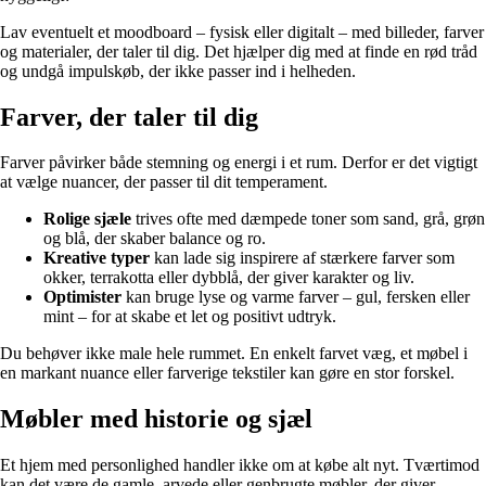
Lav eventuelt et moodboard – fysisk eller digitalt – med billeder, farver
og materialer, der taler til dig. Det hjælper dig med at finde en rød tråd
og undgå impulskøb, der ikke passer ind i helheden.
Farver, der taler til dig
Farver påvirker både stemning og energi i et rum. Derfor er det vigtigt
at vælge nuancer, der passer til dit temperament.
Rolige sjæle
trives ofte med dæmpede toner som sand, grå, grøn
og blå, der skaber balance og ro.
Kreative typer
kan lade sig inspirere af stærkere farver som
okker, terrakotta eller dybblå, der giver karakter og liv.
Optimister
kan bruge lyse og varme farver – gul, fersken eller
mint – for at skabe et let og positivt udtryk.
Du behøver ikke male hele rummet. En enkelt farvet væg, et møbel i
en markant nuance eller farverige tekstiler kan gøre en stor forskel.
Møbler med historie og sjæl
Et hjem med personlighed handler ikke om at købe alt nyt. Tværtimod
kan det være de gamle, arvede eller genbrugte møbler, der giver