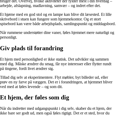
bruger det. Overvej, hvilke aktiviteter der fylder mest i din hverdag –
arbejde, afslapning, madlavning, samvær – og indret efter det.
Et hjørne med en god stol og en lampe kan blive dit læsested. Et lille
skrivebord i stuen kan fungere som hjemmekontor. Og et stort
spisebord kan være både arbejdsplads, samlingspunkt og middagsbord.
Når rummene understøtter dine vaner, føles hjemmet mere naturligt og
personligt.
Giv plads til forandring
Et hjem med personlighed er ikke statisk. Det udvikler sig sammen
med dig. Måske ændrer du smag, får nye interesser eller flytter rundt
på tingene, fordi livet ændrer sig.
Tillad dig selv at eksperimentere. Flyt møbler, byt billeder ud, eller
prøv en ny farve på væggen. Det er i forandringen, at hjemmet bliver
ved med at føles levende – og som dit.
Et hjem, der føles som dig
Når du indretter med udgangspunkt i dig selv, skaber du et hjem, der
ikke bare ser godt ud, men også føles rigtigt. Det er et sted, hvor du