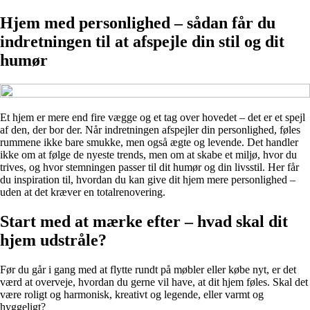
Hjem med personlighed – sådan får du
indretningen til at afspejle din stil og dit
humør
Et hjem er mere end fire vægge og et tag over hovedet – det er et spejl
af den, der bor der. Når indretningen afspejler din personlighed, føles
rummene ikke bare smukke, men også ægte og levende. Det handler
ikke om at følge de nyeste trends, men om at skabe et miljø, hvor du
trives, og hvor stemningen passer til dit humør og din livsstil. Her får
du inspiration til, hvordan du kan give dit hjem mere personlighed –
uden at det kræver en totalrenovering.
Start med at mærke efter – hvad skal dit
hjem udstråle?
Før du går i gang med at flytte rundt på møbler eller købe nyt, er det
værd at overveje, hvordan du gerne vil have, at dit hjem føles. Skal det
være roligt og harmonisk, kreativt og legende, eller varmt og
hyggeligt?