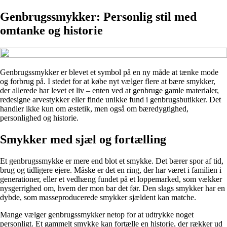
Genbrugssmykker: Personlig stil med
omtanke og historie
Genbrugssmykker er blevet et symbol på en ny måde at tænke mode
og forbrug på. I stedet for at købe nyt vælger flere at bære smykker,
der allerede har levet et liv – enten ved at genbruge gamle materialer,
redesigne arvestykker eller finde unikke fund i genbrugsbutikker. Det
handler ikke kun om æstetik, men også om bæredygtighed,
personlighed og historie.
Smykker med sjæl og fortælling
Et genbrugssmykke er mere end blot et smykke. Det bærer spor af tid,
brug og tidligere ejere. Måske er det en ring, der har været i familien i
generationer, eller et vedhæng fundet på et loppemarked, som vækker
nysgerrighed om, hvem der mon bar det før. Den slags smykker har en
dybde, som masseproducerede smykker sjældent kan matche.
Mange vælger genbrugssmykker netop for at udtrykke noget
personligt. Et gammelt smykke kan fortælle en historie, der rækker ud