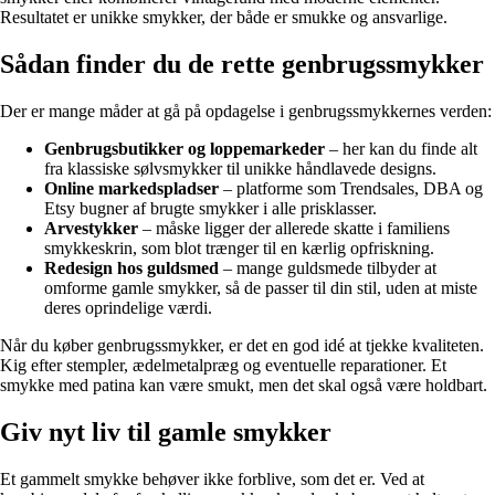
Resultatet er unikke smykker, der både er smukke og ansvarlige.
Sådan finder du de rette genbrugssmykker
Der er mange måder at gå på opdagelse i genbrugssmykkernes verden:
Genbrugsbutikker og loppemarkeder
– her kan du finde alt
fra klassiske sølvsmykker til unikke håndlavede designs.
Online markedspladser
– platforme som Trendsales, DBA og
Etsy bugner af brugte smykker i alle prisklasser.
Arvestykker
– måske ligger der allerede skatte i familiens
smykkeskrin, som blot trænger til en kærlig opfriskning.
Redesign hos guldsmed
– mange guldsmede tilbyder at
omforme gamle smykker, så de passer til din stil, uden at miste
deres oprindelige værdi.
Når du køber genbrugssmykker, er det en god idé at tjekke kvaliteten.
Kig efter stempler, ædelmetalpræg og eventuelle reparationer. Et
smykke med patina kan være smukt, men det skal også være holdbart.
Giv nyt liv til gamle smykker
Et gammelt smykke behøver ikke forblive, som det er. Ved at