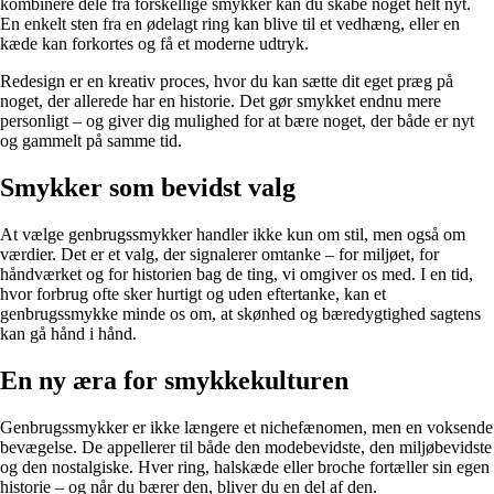
kombinere dele fra forskellige smykker kan du skabe noget helt nyt.
En enkelt sten fra en ødelagt ring kan blive til et vedhæng, eller en
kæde kan forkortes og få et moderne udtryk.
Redesign er en kreativ proces, hvor du kan sætte dit eget præg på
noget, der allerede har en historie. Det gør smykket endnu mere
personligt – og giver dig mulighed for at bære noget, der både er nyt
og gammelt på samme tid.
Smykker som bevidst valg
At vælge genbrugssmykker handler ikke kun om stil, men også om
værdier. Det er et valg, der signalerer omtanke – for miljøet, for
håndværket og for historien bag de ting, vi omgiver os med. I en tid,
hvor forbrug ofte sker hurtigt og uden eftertanke, kan et
genbrugssmykke minde os om, at skønhed og bæredygtighed sagtens
kan gå hånd i hånd.
En ny æra for smykkekulturen
Genbrugssmykker er ikke længere et nichefænomen, men en voksende
bevægelse. De appellerer til både den modebevidste, den miljøbevidste
og den nostalgiske. Hver ring, halskæde eller broche fortæller sin egen
historie – og når du bærer den, bliver du en del af den.