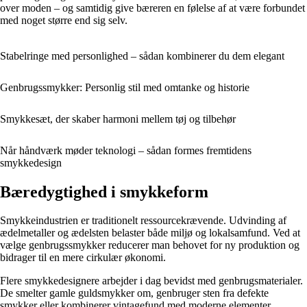
over moden – og samtidig give bæreren en følelse af at være forbundet
med noget større end sig selv.
Stabelringe med personlighed – sådan kombinerer du dem elegant
Genbrugssmykker: Personlig stil med omtanke og historie
Smykkesæt, der skaber harmoni mellem tøj og tilbehør
Når håndværk møder teknologi – sådan formes fremtidens
smykkedesign
Bæredygtighed i smykkeform
Smykkeindustrien er traditionelt ressourcekrævende. Udvinding af
ædelmetaller og ædelsten belaster både miljø og lokalsamfund. Ved at
vælge genbrugssmykker reducerer man behovet for ny produktion og
bidrager til en mere cirkulær økonomi.
Flere smykkedesignere arbejder i dag bevidst med genbrugsmaterialer.
De smelter gamle guldsmykker om, genbruger sten fra defekte
smykker eller kombinerer vintagefund med moderne elementer.